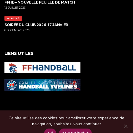
FFHB – NOUVELLE FEUILLE DE MATCH
12 JUILLET 2026
A LA UNE
SOIRÉE DU CLUB 2026 -17 JANVIER
6 DÉCEMBRE 2025
LIENS UTILES
Ce site utilise des cookies pour améliorer votre expérience de
navigation, souhaitez-vous continuer
oui
en savoir plus
Copyright ©
HBS 78
, tous droits réservés |
Mentions Légales