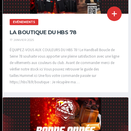
EVÉNEMENTS
LA BOUTIQUE DU HBS 78
17 JANVIER 2025
ÉQUIPEZ-VOUS AUX COULEURS DU HBS 78 ! Le Handball Boucle de
Seine 78 souhaite vous apporter une pleine satisfaction avec une ligne
de vêtements aux couleurs du club. Avant de commander merci de
vérifier notre stock ici Vous pouvez retrouver le guide des
tailles Hummel ici Une fois votre commande passée sur
https://hbs78.fr/boutique : Je récupère ma…