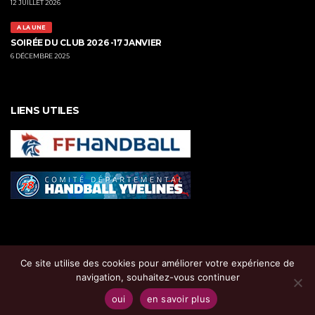
12 JUILLET 2026
A LA UNE
SOIRÉE DU CLUB 2026 -17 JANVIER
6 DÉCEMBRE 2025
LIENS UTILES
Ce site utilise des cookies pour améliorer votre expérience de
navigation, souhaitez-vous continuer
oui
en savoir plus
Copyright ©
HBS 78
, tous droits réservés |
Mentions Légales